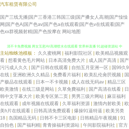
汽车租赁有限公司
国产三线无播|国产三香港三韩国三级|国产搡女人高潮|国产懆懆
网|国产色A|国产色av|国产色a在线观看|国产色v在线观看|国产
色xx群视频射精|国产色按摩在
网站地图
主站蜘蛛池模板：
久久蜜桃网
|
福利影院社区
|
欧美精品视频观
亚洲人成影院在线观看 欧美中文伦理片 一级欧美黑人大战白妞 成人在线高
看
|
想看黄色毛片网站
|
日本高清免费大片
|
成人国产高清
|
国产
污污成人久久
|
国产日韩在线观看
|
自拍五月亚洲一区
|
国99久9
清不卡免费视频 两女互慰AV高潮喷水在线观看 世界杯直播 91超碰资源站 中
在线
|
亚洲欧洲久久精品
|
免费看片福利
|
欧美乱伦肏屄视频
|
国
产极品在线观看
|
日本一不卡视频
|
成人在线无码av
|
精品三区
文字幕电影在线 国产免费人成视频网 飘花电影网手机版在线观看 亚洲人成
欧美激情
|
在线三级是网站
|
久草免費福利
|
国产高清在线看
|
日
韩中文字幕大片
|
欧美专区第二页
|
男男三级片网站
|
麻豆福利
图片小说网站 成人超碰碰在线 欧美人妖导航 WW含羞草传媒在线观看 91电
在线观看
|
成年视频在线观看
|
久草福利资源
|
激情内射欧美
|
欧
美h片在线观看
|
日韩高清免费观看
|
爆操91逼特逼
|
欧美另类
影 日本福利片国 91巨炮网站 久草资源在线 午夜福利三区免费 91网友自拍视
18
|
岛国精品无码
|
日韩不卡三区电影
|
日韩精品午夜视频
|
91
自拍色
|
国产福利精
|
青青操福利资源站
|
午间影院福利社
|
官方
频 国产一区二区精品不卡 日本aaa 亚洲中文字幕aⅴ 成人福利在线 久久艹视