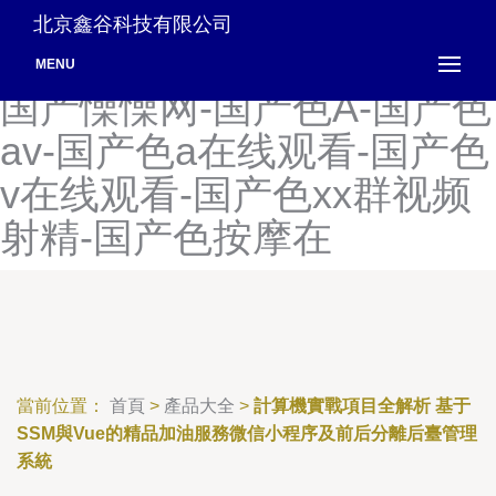
国产三线无播-国产三香港三
北京鑫谷科技有限公司
韩国三级-国产搡女人高潮-
MENU
国产懆懆网-国产色A-国产色
av-国产色a在线观看-国产色
v在线观看-国产色xx群视频
射精-国产色按摩在
當前位置：
首頁
>
產品大全
>
計算機實戰項目全解析 基于
SSM與Vue的精品加油服務微信小程序及前后分離后臺管理
系統