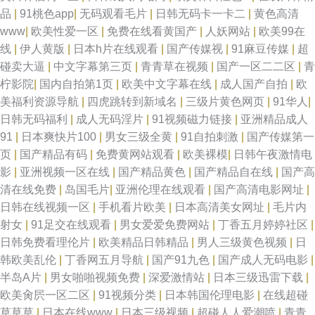
产免费 成人高清无码 另类图综丁香五月 五月色网站 99re8精品 黄页网址在
品
|
91桃色app
|
无码观看毛片
|
日韩无码卡一卡二
|
黄色高清
www
|
欧美性爱一区
|
免费在线看黄国产
|
人妖网站
|
欧美99在
线视频 日韩视频在线播放不卡 综合另类少妇图 国产日韩精品欧美区喷 人人
线
|
伊人黄版
|
日本h片在线观看
|
国产传媒视
|
91麻豆传媒
|
超
碰卖大逼
|
中文字幕第三页
|
青青草在视频
|
国产一区二二区
|
青
射人人 伊人网站 国产a网 欧美精品午夜 亚洲精品v 超碰在线进入 亚洲有码一
柠影院
|
国内自拍第1页
|
欧美中文字幕在线
|
成人国产自拍
|
欧
美福利资源导航
|
四虎跳转到新域名
|
三级片黄色网页
|
91华人
|
区二区三区 国产高清va在线播放 欧美日韩在线大码 亚洲女v在线免费观看 成
日韩无码福利
|
成人无码淫片
|
91视频磁力链接
|
亚洲精品成人
91
|
日本爽快片100
|
男女三级全黄
|
91自拍刺激
|
国产传媒第一
人伊人久久网 伦人伦xx 五月婷婷六月丁香 操大逼视频 久草福利资源站 适合
页
|
国产精品有码
|
免费黄网站观看
|
欧美裸模
|
日韩午夜激情电
影
|
亚洲视频一区在线
|
国产精品黄色
|
国产精品自在线
|
国产高
夫妻晚上看 91黄色传媒公司 国产亚洲首页 日韩第一页在线观看 中文字幕天
清在线免费
|
岛国毛片
|
亚洲伦理在线观看
|
国产高清电影网址
|
日韩在线视频一区
|
手机看片欧美
|
日本高清美女网址
|
毛片内
然 国产精品人在线观看 欧美三级国产乱伦 亚洲人的天 成人在线免费 麻豆午
射女
|
91足交在线观看
|
男女爱爱免费网站
|
丁香五月婷婷社区
|
日韩免费看理伦片
|
欧美精品日韩精品
|
男人三级黄色视频
|
日
夜剧场 无码破解人妻日韩 97婷婷www 精品国产网址 三年片免 91操鸡 国产
韩欧美乱伦
|
丁香网五月导航
|
国产91九色
|
国产成人无码电影
|
半岛A片
|
男女啪啪视频免费
|
深爱激情站
|
日本三级迅雷下载
|
一级婬片免费播放 日本天堂免费 中日韩一卡2卡 国产免费观看高清电视剧搜
欧美肏屄一区二区
|
91视频分类
|
日本韩国伦理电影
|
在线超碰
草草草
|
日本在线www
|
日本三级视频
|
超碰人人爱潮喷
|
青青