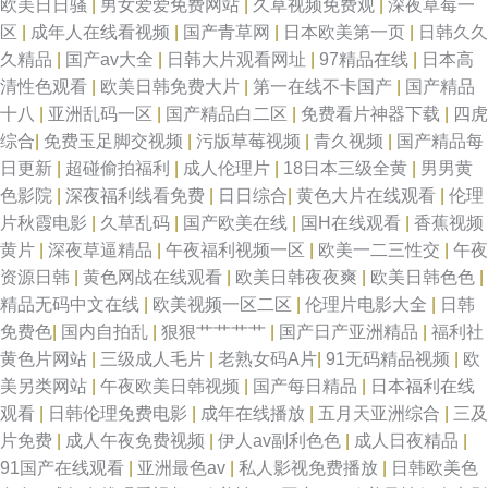
欧美日日骚
|
男女爱爱免费网站
|
久草视频免费观
|
深夜草莓一
区
|
成年人在线看视频
|
国产青草网
|
日本欧美第一页
|
日韩久久
久精品
|
国产av大全
|
日韩大片观看网址
|
97精品在线
|
日本高
清性色观看
|
欧美日韩免费大片
|
第一在线不卡国产
|
国产精品
十八
|
亚洲乱码一区
|
国产精品白二区
|
免费看片神器下载
|
四虎
综合
|
免费玉足脚交视频
|
污版草莓视频
|
青久视频
|
国产精品每
日更新
|
超碰偷拍福利
|
成人伦理片
|
18日本三级全黄
|
男男黄
色影院
|
深夜福利线看免费
|
日日综合
|
黄色大片在线观看
|
伦理
片秋霞电影
|
久草乱码
|
国产欧美在线
|
国H在线观看
|
香蕉视频
黄片
|
深夜草逼精品
|
午夜福利视频一区
|
欧美一二三性交
|
午夜
资源日韩
|
黄色网战在线观看
|
欧美日韩夜夜爽
|
欧美日韩色色
|
精品无码中文在线
|
欧美视频一区二区
|
伦理片电影大全
|
日韩
免费色
|
国内自拍乱
|
狠狠艹艹艹艹
|
国产日产亚洲精品
|
福利社
黄色片网站
|
三级成人毛片
|
老熟女码A片
|
91无码精品视频
|
欧
美另类网站
|
午夜欧美日韩视频
|
国产每日精品
|
日本福利在线
观看
|
日韩伦理免费电影
|
成年在线播放
|
五月天亚洲综合
|
三及
片免费
|
成人午夜免费视频
|
伊人av副利色色
|
成人日夜精品
|
91国产在线观看
|
亚洲最色av
|
私人影视免费播放
|
日韩欧美色