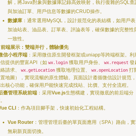
解，將Java對象與數據庫記錄高效映射，執行復雜的SQL查
與加油訂單、用戶信息等數據的CRUD操作。
數據庫
：通常選用MySQL，設計規范化的表結構，如用戶表
加油站表、油品表、訂單表、評論表等，確保數據的完整性
一致性。
. 前端展示：雙端并行，體驗優先
微信小程序端
：采用微信原生開發框架或uniapp等跨端框架。利
信提供的豐富API（如
獲取用戶身份、
發
wx.login
wx.request
網絡請求、
獲取地理位置、
打
wx.getLocation
wx.openLocation
內置地圖），實現流暢的原生體驗。頁面設計遵循微信設計規范
突出核心功能，確保用戶能快速完成找站、比價、支付全流程。
后臺管理系統前端
：采用
Vue.js
生態構建，實現徹底的前后端分
離。
Vue CLI
：作為項目腳手架，快速初始化工程結構。
Vue Router
：管理管理后臺的單頁面應用（SPA）路由，實
無刷新頁面切換。