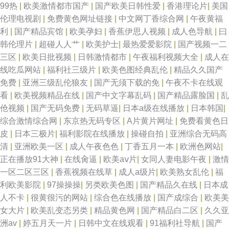
99热
|
欧美激情都市国产
|
国产欧美日韩性爱
|
香港理论片
|
美国
伦理电视剧
|
免费黄色网址链接
|
中文网丁香综合网
|
午夜黄福
频 色九九在 在线综合亚 国产青榴视频在线观看 奇米影视在线播放欧美 亚洲
利
|
国产精品宾馆
|
欧美孕妇
|
香蕉伊思人视频
|
成人色导航
|
曰
韩伦理片
|
超碰人人艹
|
欧美护士
|
最热爱爱影院
|
国产视频一二
日韩欧美在线精品 成全视频免 久久草福利在线 日韩一区二区在线视频 在线
三区
|
欧美日批视频
|
日韩激情都市
|
午夜福利视频大全
|
成人在
线吃瓜网站
|
福利社三级片
|
欧美色图经典乱伦
|
精品久久国产
观看亚洲精品 光棍影视首页 美羞羞成人 天堂8麻豆8芒果 51午夜福利在线 国
免费
|
亚洲三级乱伦狼友
|
国产无须下载的免
|
午夜不卡在线观
看
|
欧美视频精品在线
|
国产中文字幕乱码
|
国产精品露脸国
|
乱
产剧 青檬在线电视剧在线观 亚洲五月天丁香在线 成人Av午夜影视 伦理网址
伧视频
|
国产无码免费
|
无码草逼
|
日本a级在线播放
|
日本韩国
|
综合激情综合网
|
东京热无码专区
|
A片黄片网址
|
免费看黄色日
双腿被绑成m 最新欧美男 国产精品免费入口视频 欧美精品二区三区 午夜三
皮
|
日本三极片
|
福利影院在线播放
|
操碰自拍
|
亚洲综合无码高
清
|
亚洲欧美一区
|
成人午夜色色
|
丁香五月一本
|
欧洲色网站
|
级网站 97超碰免费在线 国产亚洲日韩在线三区 日操夜操 一区小说二区另类
正在播放91大神
|
在线肏逼
|
欧美aⅴ片
|
女同人妻电影午夜
|
激情
一区二区三区
|
香蕉视频在线草
|
成人a级片
|
欧美熟女乱伦
|
福
大香蕉伊人精品 老司机色悠悠 熟女网站 做爱丝足网 国产精品免费观看视频
利欧美影院
|
97操操操
|
另类欧美色图
|
国产精品久在线
|
日本成
人不卡
|
很黄很污的网站
|
综合色在线播放
|
国产成综合
|
欧美美
欧美精品一成人 午夜在线一区免费 aV另类 果冻传媒老狼一卡 日本樱花视频
女大片
|
欧美乱变态另类
|
精品黄色网
|
国产精品白二区
|
久久亚
洲av
|
婷五月天一片
|
日韩中文在线观看
|
91福利社导航
|
国产
高清观看 伊仁大香蕉91 岛国动作大片 久青青在线观看视频国 日日日日做夜