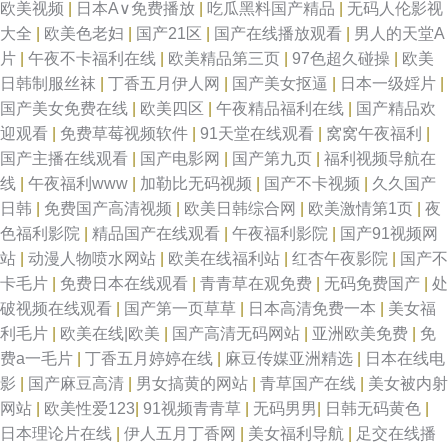
欧美视频
|
日本A∨免费播放
|
吃瓜黑料国产精品
|
无码人伦影视
大全
|
欧美色老妇
|
国产21区
|
国产在线播放观看
|
男人的天堂A
片
|
午夜不卡福利在线
|
欧美精品第三页
|
97色超久碰操
|
欧美
日韩制服丝袜
|
丁香五月伊人网
|
国产美女抠逼
|
日本一级婬片
|
国产美女免费在线
|
欧美四区
|
午夜精品福利在线
|
国产精品欢
迎观看
|
免费草莓视频软件
|
91天堂在线观看
|
窝窝午夜福利
|
国产主播在线观看
|
国产电影网
|
国产第九页
|
福利视频导航在
线
|
午夜福利www
|
加勒比无码视频
|
国产不卡视频
|
久久国产
日韩
|
免费国产高清视频
|
欧美日韩综合网
|
欧美激情第1页
|
夜
色福利影院
|
精品国产在线观看
|
午夜福利影院
|
国产91视频网
站
|
动漫人物喷水网站
|
欧美在线福利站
|
红杏午夜影院
|
国产不
卡毛片
|
免费日本在线观看
|
青青草在观免费
|
无码免费国产
|
处
破视频在线观看
|
国产第一页草草
|
日本高清免费一本
|
美女福
利毛片
|
欧美在线|欧美
|
国产高清无码网站
|
亚洲欧美免费
|
免
费a一毛片
|
丁香五月婷婷在线
|
麻豆传媒亚洲精选
|
日本在线电
影
|
国产麻豆高清
|
男女搞黄的网站
|
青草国产在线
|
美女被内射
网站
|
欧美性爱123
|
91视频青青草
|
无码男男
|
日韩无码黄色
|
日本理论片在线
|
伊人五月丁香网
|
美女福利导航
|
足交在线播