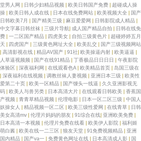
堂男人网
|
日韩少妇精品视频
|
欧美日韩国产免费
|
超碰成人操
操
|
欧美日韩人成在线
|
日本在线免费网站
|
欧美视频大全
|
国产
二区三区 磁力收索 另类丝袜综合网 熟妇精品影院 最新99在 国产乱人激 欧
日韩欧美7月
|
国产精美三级
|
麻豆爱爱网
|
日韩影院成人精品
|
中文字幕日韩丝袜
|
三级片导航
|
成人国产精品自拍
|
日韩在线免
美日韩亚洲高清国产 国产极品视觉 女人十八 亚州另类春色小说 aV映画网 黑
费
|
一二区国产精品
|
四虎美女
|
自拍三级黄色片
|
超碰婷婷五月
天
|
四虎国产
|
三级黄色网址大全
|
欧美乱交
|
国产三级视频网站
丝系列影音先锋 日本香蕉 伊人白虎五月天 各国多毛老熟女b 免费日七视频
|
高清影视在线
|
精品AV国产
|
91社
|
欧美操逼内射
|
欧美逼逼
|
人草逼视频频
|
国产在线91精品
|
丁香极品日日日日
|
午夜影院
无码毛片A片区二区三区 91足交视频 国产在线你懂 人人操B 亚洲一区欧美综
体验区
|
深夜福利网
|
在线观看色A
|
欧美精品首页
|
岛国三级在
|
深夜福利在线视频
|
调教丝袜人妻视频
|
亚洲日本三级
|
欧美性
合 成人开心网 快播人人网 丝袜美腿亚洲一 51豆花 国产老熟女伦老 欧美色
爱第二十页
|
欧美一区精品
|
国产馒头一线逼
|
久久亚洲影视无
码
|
欧美人与兽另类
|
日本高清大片
|
在线观看日韩欧美
|
香蕉国
图去干网 亚洲成精品自拍 Av性爱中文 韩国三级日本三级 日本午夜 一区二区
产视频
|
青青草精品视频
|
伦理电影
|
日本一区二区三级
|
中国人
妖操女人
|
精品视频一区二区
|
欧美三级性爱网
|
在线青草
|
日韩
三区四 丁香午夜在 美女全光末满18勿进 婷婷香蕉 91蜜桃播 国产视频永久a
美女高清mv
|
伦理片妈妈的朋友
|
91综合在线
|
亚洲欧美免费
|
日本高清一本视频
|
伦理片免费在线看
|
欧美伊人影院
|
福利姬
级毛 飘花电影院在线观看 亚洲欧洲日产国产福利 超污视频 老湿AV 电影天堂
萌白酱
|
欧美在线一二三区
|
狼友天堂
|
91免费视频精品
|
亚洲
国内精品
|
国产va一
|
免费黄色网址在线
|
日本高清成人影
|
国
免费迅雷下载 91成年人观看 欧美肏屄视频 线播放 99精品国产一区二区 韩国