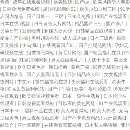
色色
|
成年在线观看视频
|
欧美性16
|
国产aa
|
欧美风情伊人电影
|
日韩欧洲免费视频
|
超碰电影蝌蚪91
|
欧美少妇自慰三区
|
91伊
人国内精品
|
国产日韩一二三区
|
亚永久免费
|
18国产在线观看
|
日本在线a视频
|
日韩黄色大片网站
|
精品国产日韩
|
国产操片
|
另类日韩
|
亚洲经典
|
超碰人妻av视
|
日韩精品在线观看
|
国产
精品自产自拍
|
黑料超碰在线
|
成人成片aa
|
日本三级色
|
操操
叉叉操操
|
伊甸湖2
|
在线观看国产91
|
国产打屁屁网站
|
孕妇无
码视频在线
|
狼友福利网站
|
黄毛片网络
|
国产精品福利在线
|
91
操!操!操! 91操13啊啊啊
|
男人在线看毛片
|
人妖干少女
|
美女全
黄视屏
|
欧美日黄色片
|
熟妇操撸
|
黄色三极
|
影音先锋熟女
|
手
机看片久久
|
国产人妻高清无卡
|
亚洲精品成人91
|
女女视频三
级网站
|
中文av
|
微拍福福利在线
|
夜晚福利在线观看
|
欧美午
夜
|
初高生黄福利网站
|
国产牛牛碰
|
欧美午夜理论影院
|
69国产
在线观看
|
欧美操逼视频免看
|
日本一级性生活片
|
日本伦理在
线观看
|
日韩免费观看网站
|
可以看的黄色网址
|
91艹在线观看
|
日本不卡1
|
黑料一区在线
|
欧美人与兽网站
|
欧美大鸡吧
|
无码
三级黄色
|
麻豆视频在线观看
|
国产不卡免费精品
|
亚洲欧美日
韩综合
|
亚洲草草网
|
在线观看草莓视频
|
日本私人噜噜噜
|
亚州