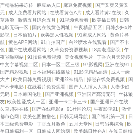
产精品秘果冻传
|
麻豆av入口
|
麻豆免费视频
|
国产又爽又黄又
无
|
成人免费看片网站
|
在线看黄色A片
|
成人看片黄a在线
|
久
不卡污视频 日本免费一区二区三 在线播放成人精品免费 国产短裙在线观 欧
草质源
|
激情五月综合五月
|
91视频免费看
|
欧美插日韩
|
日韩
电影无码一区
|
国内在线黄色网址
|
午夜精品五区
|
日韩少妇α片
美国产日产韩国在线 羞羞视频app官 bt天堂论坛bt之家 激情福利影院 日韩乱
影视
|
日本偷拍片
|
欧美黑人性视频
|
91蜜成人网站
|
黄色片导
航
|
黄色APP网站
|
91自拍国产
|
白丝喷水在线观看
|
国产不卡
一区 在线欧美 国产精品白 九九精品一级 天美传媒A片 99精品国产欧美 极品
色
|
国产在线观看网站
|
久草免费资源视频
|
18禁老湿影院
|
午
夜啪啪网站
|
91扣逼免费视频
|
美女视频毛片
|
丁香六月天婷婷
|
影视一区二区三区 日韩在线成人免费视频 中文字幕在线观看婷婷 国产精品
中文字幕视频二区
|
日本一区二区三级
|
97影视网
|
亚洲在线91
|
国产精彩视频
|
日本福利在线播放
|
91影院精品高清
|
成人一级
视频500部 欧美自拍偷拍一区二区 亚洲中日韩 高清视频网 欧洲色综合 亚洲
大片
|
欧美日韩免费视频
|
亚洲丝袜精品
|
操碰在线免费视频
|
国
产不卡电影
|
在线看片免费观看
|
国产人人插人人操
|
人妻少妇
五月婷婷 大香蕉久久2 美女被入 我爽了在线观看 97超碰福利网 韩国最新电
无码
|
日本韩国伦理
|
国产亚洲视频
|
亚洲国产高清无码
|
丝袜狼
友
|
欧美性爱成人一区
|
亚洲一卡二卡三卡
|
国产亚洲日产在线
|
视剧 日本最新电影在线 在线三级中 日韓中文字幕在 777色色 国产最新自拍
久草超碰在线
|
国产在线电影a
|
91社区论坛
|
午夜影院91
|
激情
都市色网
|
欧美色图撸撸色
|
日韩无码导航
|
国产福利第一页
|
日
视频 日本亚洲视频 曰批视频免费40 国产草莓 欧美日本α片免费 亚洲精品国
本三级免费电影
|
丁香五月激色
|
五月天堂网
|
日韩另类综合
|
欧
美日韩福利一区
|
日韩成人网站网
|
欧美韩日性色A
|
在线日韩精