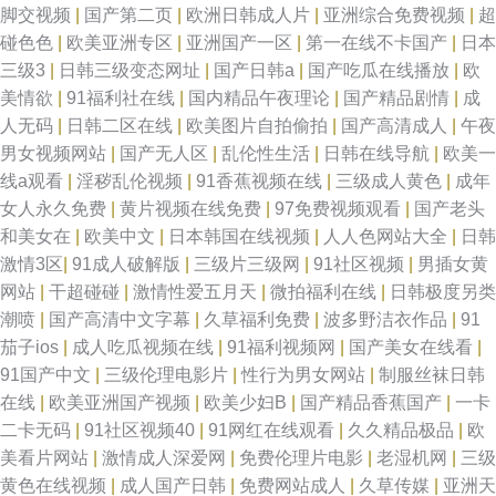
脚交视频
|
国产第二页
|
欧洲日韩成人片
|
亚洲综合免费视频
|
超
碰色色
|
欧美亚洲专区
|
亚洲国产一区
|
第一在线不卡国产
|
日本
中文字幕亚洲午 国产精品免费一级在线观看 欧美肏屄网站 午夜成人+在线视
三级3
|
日韩三级变态网址
|
国产日韩a
|
国产吃瓜在线播放
|
欧
美情欲
|
91福利社在线
|
国内精品午夜理论
|
国产精品剧情
|
成
频 97操擦 国产亚洲一级 欧美中文日韩视频 亚洲国产港在线观看 白丝美女足
人无码
|
日韩二区在线
|
欧美图片自拍偷拍
|
国产高清成人
|
午夜
男女视频网站
|
国产无人区
|
乱伦性生活
|
日韩在线导航
|
欧美一
交 精品卡一在线 日韩精品亚洲一区二区 又污又爽又黄的网站 福利姬在线导
线a观看
|
淫秽乱伦视频
|
91香蕉视频在线
|
三级成人黄色
|
成年
女人永久免费
|
黄片视频在线免费
|
97免费视频观看
|
国产老头
航 麻豆国产一二三四 神马黄色影院 51福利社 国产末成年女噜噜片 欧美亚洲
和美女在
|
欧美中文
|
日本韩国在线视频
|
人人色网站大全
|
日韩
激情3区
|
91成人破解版
|
三级片三级网
|
91社区视频
|
男插女黄
一区二区三区 亚洲九一 WWW路cn91 精品国产免费高清 日韩色图 制服丝袜
网站
|
干超碰碰
|
激情性爱五月天
|
微拍福利在线
|
日韩极度另类
潮喷
|
国产高清中文字幕
|
久草福利免费
|
波多野洁衣作品
|
91
欧美日韩在线 国产高清露脸对白 欧美v级在线全免费 午夜福利诱惑 91私密
茄子ios
|
成人吃瓜视频在线
|
91福利视频网
|
国产美女在线看
|
91国产中文
|
三级伦理电影片
|
性行为男女网站
|
制服丝袜日韩
国产一本免费 青娱乐无码AV 亚洲色国产欧美日韩 成a人片亚洲日 九区色色
在线
|
欧美亚洲国产视频
|
欧美少妇B
|
国产精品香蕉国产
|
一卡
二卡无码
|
91社区视频40
|
91网红在线观看
|
久久精品极品
|
欧
日韩午夜电影 在线中文字幕视频 国产αv天堂在 免费视频不卡一 五月天婷婷
美看片网站
|
激情成人深爱网
|
免费伦理片电影
|
老湿机网
|
三级
黄色在线视频
|
成人国产日韩
|
免费网站成人
|
久草传媒
|
亚洲天
伊人 97色黄页大全网 国产真实乱人偷 人妻少妇熟女JAVHD 亚洲色婷婷一区