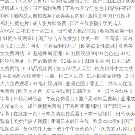
一区二
|
人人影院黄片
|
欧美精品自撸乱伦
|
国产白丝在线
|
欧美
足脚成人电影
|
国产福利免费
|
丁香六月导航色色
|
精品午夜福
利网
|
国内成人自拍视频
|
欧美美女内射
|
激情文学91
|
91探花
|
福利社黄色片
|
成人影片影免费
|
国产在线影院
|
欧美成人
AAAA
|
豆花主播一区二区
|
日韩成人极品视频
|
狠狠撸欧美一区
|
91网在线观看0
|
国产综合在线播放
|
欧美一区二区高清
|
国内
自拍2
|
三及片网页
|
午夜福利伦理片
|
欧美妇女性影城
|
黄色美
女免费网站
|
91超碰蝌蚪亚洲
|
91社区视频40
|
91色色色
|
91社
区论坛地址
|
国产aⅴ激情无
|
91插插插
|
91熟女露脸
|
日本三级
免费网站
|
91精品视频网
|
黄色AV男人天堂
|
欧美日韩中文在线
|
手机福利在线观看
|
主播一区二区豆花
|
91抖阴精品视频
|
岛国
大片免费观看
|
91福利视频网
|
亚洲色图丁香五月
|
成年人在线
免费看
|
欧美大片色
|
爱豆在线看
|
日韩美女一区
|
日本在线中文
字幕
|
日韩无码综合
|
午夜免费看片
|
国产思瑞精品视频
|
亚洲成
人精品久久
|
成年视频免费看
|
丁香网亚洲国际
|
国产高清中文
字幕
|
在线第一页
|
日本高清免费观看
|
日本一级婬片
|
日韩欧美
观看
|
美女插拔式视频
|
亚洲日本韩国在线
|
欧美xxxx孕妇
|
国产
视频欧美
|
黄色软件大全下载
|
午午夜黄色A片
|
免费的a片网址
|