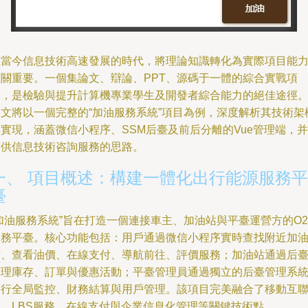
在當今信息技術高速發展的時代，將理論知識轉化為實際項目能
至關重要。一個集論文、辯論、PPT、源碼于一體的綜合實戰項
目，是檢驗與提升計算機專業學生及開發者綜合能力的絕佳途徑
本文將以一個完整的“加油服務系統”項目為例，深度解析其技術架
實現，涵蓋微信小程序、SSM后臺及前后分離的Vue管理端，并
提供信息技術咨詢服務的思路。
一、 項目概述：構建一體化出行能源服務平
臺
加油服務系統”旨在打造一個連接車主、加油站與平臺運營方的O2
服務平臺。核心功能包括：用戶通過微信小程序實時查找附近加
站、查看油價、在線支付、導航前往、評價服務；加油站通過后
管理庫存、訂單與優惠活動；平臺管理員通過獨立的后臺管理系
進行全局監控、財務結算與用戶管理。該項目完美融合了移動互
網、LBS服務、在線支付與企業信息化管理等關鍵技術點。