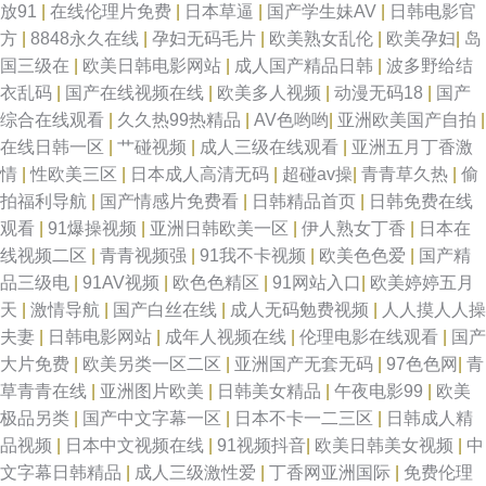
放91
|
在线伦理片免费
|
日本草逼
|
国产学生妹AV
|
日韩电影官
方
|
8848永久在线
|
孕妇无码毛片
|
欧美熟女乱伦
|
欧美孕妇
|
岛
国三级在
|
欧美日韩电影网站
|
成人国产精品日韩
|
波多野给结
衣乱码
|
国产在线视频在线
|
欧美多人视频
|
动漫无码18
|
国产
综合在线观看
|
久久热99热精品
|
AV色哟哟
|
亚洲欧美国产自拍
|
在线日韩一区
|
艹碰视频
|
成人三级在线观看
|
亚洲五月丁香激
情
|
性欧美三区
|
日本成人高清无码
|
超碰av操
|
青青草久热
|
偷
拍福利导航
|
国产情感片免费看
|
日韩精品首页
|
日韩免费在线
观看
|
91爆操视频
|
亚洲日韩欧美一区
|
伊人熟女丁香
|
日本在
线视频二区
|
青青视频强
|
91我不卡视频
|
欧美色色爱
|
国产精
品三级电
|
91AV视频
|
欧色色精区
|
91网站入口
|
欧美婷婷五月
天
|
激情导航
|
国产白丝在线
|
成人无码勉费视频
|
人人摸人人操
夫妻
|
日韩电影网站
|
成年人视频在线
|
伦理电影在线观看
|
国产
大片免费
|
欧美另类一区二区
|
亚洲国产无套无码
|
97色色网
|
青
草青青在线
|
亚洲图片欧美
|
日韩美女精品
|
午夜电影99
|
欧美
极品另类
|
国产中文字幕一区
|
日本不卡一二三区
|
日韩成人精
品视频
|
日本中文视频在线
|
91视频抖音
|
欧美日韩美女视频
|
中
文字幕日韩精品
|
成人三级激性爱
|
丁香网亚洲国际
|
免费伦理