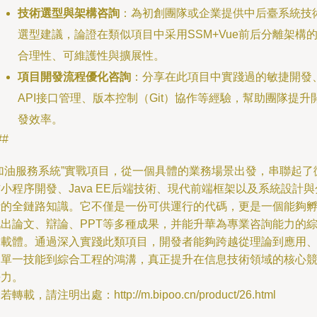
技術選型與架構咨詢
：為初創團隊或企業提供中后臺系統技
選型建議，論證在類似項目中采用SSM+Vue前后分離架構
合理性、可維護性與擴展性。
項目開發流程優化咨詢
：分享在此項目中實踐過的敏捷開發
API接口管理、版本控制（Git）協作等經驗，幫助團隊提升
發效率。
##
“加油服務系統”實戰項目，從一個具體的業務場景出發，串聯起了
小程序開發、Java EE后端技術、現代前端框架以及系統設計與
析的全鏈路知識。它不僅是一份可供運行的代碼，更是一個能夠
化出論文、辯論、PPT等多種成果，并能升華為專業咨詢能力的
合載體。通過深入實踐此類項目，開發者能夠跨越從理論到應用
從單一技能到綜合工程的鴻溝，真正提升在信息技術領域的核心
爭力。
若轉載，請注明出處：http://m.bipoo.cn/product/26.html