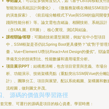
學術論文
：可以從多個角度切入，如《基于LBS與移動支付
智能加油系統設計與優化》、《微服務架構在傳統SSM項目
的演進探索》、《前后端分離模式下Vue與SSM的協同開發
踐與性能分析》等。論文需包含緒論、相關技術、系統設計
（含UML圖、ER圖）、核心實現、測試與結論。
課程辯論/答辯
：可圍繞技術選型展開，例如“在中小型項目
中，SSM框架是否仍比Spring Boot更具優勢？”或“對于管理
臺，Vue+Element UI對比React+Ant Design的優劣”。辯論
準備充分的技術對比、性能數據和適用場景分析。
項目展示PPT
：結構應清晰，包含項目背景與意義、市場分
析、功能演示、技術架構亮點（重點突出SSM與Vue的分離
計）、團隊分工、項目與展望。配以系統截圖、架構圖和數
流程圖，做到圖文并茂。
四、 源碼的價值與學習路徑
一套完整、可運行的源碼是項目的核心資產。學習時應：