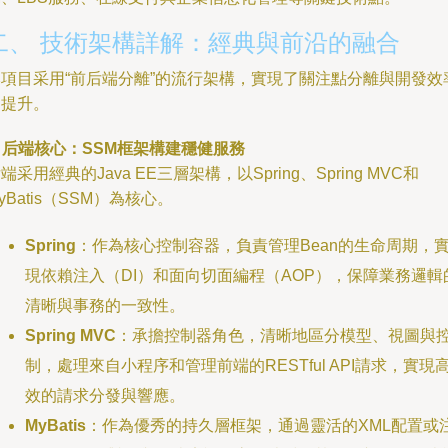
二、 技術架構詳解：經典與前沿的融合
本項目采用“前后端分離”的流行架構，實現了關注點分離與開發效
的提升。
. 后端核心：SSM框架構建穩健服務
端采用經典的Java EE三層架構，以Spring、Spring MVC和
yBatis（SSM）為核心。
Spring
：作為核心控制容器，負責管理Bean的生命周期，
現依賴注入（DI）和面向切面編程（AOP），保障業務邏輯
清晰與事務的一致性。
Spring MVC
：承擔控制器角色，清晰地區分模型、視圖與
制，處理來自小程序和管理前端的RESTful API請求，實現
效的請求分發與響應。
MyBatis
：作為優秀的持久層框架，通過靈活的XML配置或