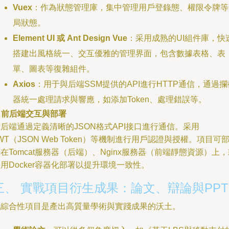
Vuex
：作為狀態管理庫，集中管理用戶登錄態、權限令牌等
局狀態。
Element UI 或 Ant Design Vue
：采用成熟的UI組件庫，快
搭建出風格統一、交互優雅的管理界面，包含數據表格、表
單、圖表等復雜組件。
Axios
：用于與后端SSM提供的API進行HTTP通信，通過攔
器統一處理請求與響應，如添加Token、處理錯誤等。
. 前后端交互與部署
后端通過定義清晰的JSON格式API接口進行通信。采用
WT（JSON Web Token）等機制進行用戶認證與授權。項目可
在Tomcat服務器（后端）、Nginx服務器（前端靜態資源）上
用Docker容器化部署以提升環境一致性。
三、 實戰項目衍生成果：論文、辯論與PPT
此綜合性項目是產出高質量學術與實踐成果的沃土。