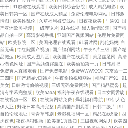
熟女一区二 五月涩婷婷导航 99热只有 极品尤物自慰喷水 三区高清在线看 91
干干
|
91超碰在线观看
|
欧美日韩综合影院
|
成人精品电影
|
欧
美日韩第一区
|
国产在线成人精品
|
免费伦理电影网站
|
日韩激
精品国产闺 国产专区中 日韩免费成人网站 最近最新中文字幕1 国产午夜福利
情图
|
欧美性乱伦
|
久草福利姬资源站
|
日夜夜欧美
|
艹逼91
|
国
产亚洲欧美视频
|
一级理论片
|
91在线视
|
黑人激情影院
|
国产精
亚洲第一 日韩vt中文 中文字字幕精品笫9页 国产网站视频 日本视频免费观看
品自拍一区
|
高清影视手机
|
亚洲国产视频网站
|
伦理片免费网
站
|
欧美影院二区
|
美国伦理在线观看
|
91看片网
|
乱伦妈妈
|
白
中文字幕一区二区二区 国产片a在线观看国语 日本a视频在播放 在线强奷到
丝无码
|
怡红院国产视频
|
国产福利网站
|
午夜A片三级
|
国产精
品搬运
|
欧美成人图片区
|
欧美国产在线观看
|
美足丝足网
|
高清
舒服的 国产精品夜间视频香蕉 热播电影电视剧排行榜 原创出品国产在线观
av黄色网址
|
国产高颜值露脸在
|
欧美偷拍第一页
|
日韩射吧
|
免费真人直播观看
|
国产免费电影
|
免费WWWXXX
|
东京热一二
看 国产精品永久免费视频观看 海鸥影院 日韩欧美国产性爱大片 最新国产精
三四区
|
国产精品v日韩片
|
午夜偷拍视频网站
|
精品国产91
|
91
美女
|
日韩激情偷拍视频
|
三级无码免费网站
|
国产精品蜜臀
|
超
品拍自 免费大片 女人被爽到 最近更新中文字幕 免费三级韩 91福利在线精品
清有字幕完整版
|
欧美aaaa
|
福利午夜在线观看
|
日本女同舌吻
|
在线视频一区二区
|
在线黄网站免费
|
爆乳福利导航
|
91伊人色
国产
伊人亚
|
野花日本高清完整
|
高清国产剧观看
|
日韩二级片
|
91
自拍论坛地址
|
青青草韩剧
|
老湿机福利一区
|
精品在线8爱
|
四
虎夜色
|
夜夜操狠狠撸
|
欧美第1页熟妇
|
三级视频网站J
|
欧美四