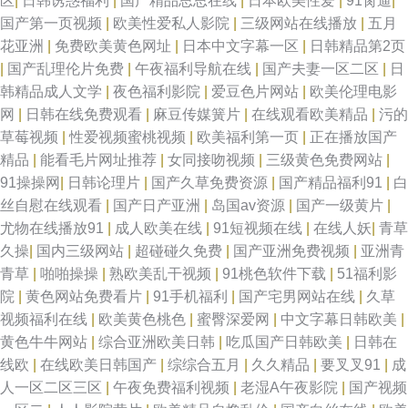
区
|
日韩诱惑福利
|
国产精品思思在线
|
日本欧美性爱
|
91肏逼
|
国产第一页视频
|
欧美性爱私人影院
|
三级网站在线播放
|
五月
花亚洲
|
免费欧美黄色网址
|
日本中文字幕一区
|
日韩精品第2页
|
国产乱理伦片免费
|
午夜福利导航在线
|
国产夫妻一区二区
|
日
韩精品成人文学
|
夜色福利影院
|
爱豆色片网站
|
欧美伦理电影
网
|
日韩在线免费观看
|
麻豆传媒簧片
|
在线观看欧美精品
|
污的
草莓视频
|
性爱视频蜜桃视频
|
欧美福利第一页
|
正在播放国产
精品
|
能看毛片网址推荐
|
女同接吻视频
|
三级黄色免费网站
|
91操操网
|
日韩论理片
|
国产久草免费资源
|
国产精品福利91
|
白
丝自慰在线观看
|
国产日产亚洲
|
岛国av资源
|
国产一级黄片
|
尤物在线播放91
|
成人欧美在线
|
91短视频在线
|
在线人妖
|
青草
久操
|
国内三级网站
|
超碰碰久免费
|
国产亚洲免费视频
|
亚洲青
青草
|
啪啪操操
|
熟欧美乱干视频
|
91桃色软件下载
|
51福利影
院
|
黄色网站免费看片
|
91手机福利
|
国产宅男网站在线
|
久草
视频福利在线
|
欧美黄色桃色
|
蜜臀深爱网
|
中文字幕日韩欧美
|
黄色牛牛网站
|
综合亚洲欧美日韩
|
吃瓜国产日韩欧美
|
日韩在
线欧
|
在线欧美日韩国产
|
综综合五月
|
久久精品
|
要叉叉91
|
成
人一区二区三区
|
午夜免费福利视频
|
老湿A午夜影院
|
国产视频