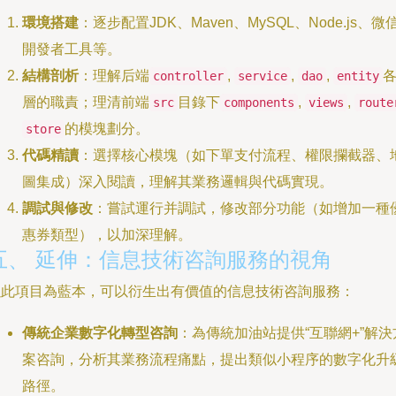
環境搭建
：逐步配置JDK、Maven、MySQL、Node.js、微
開發者工具等。
結構剖析
：理解后端
,
,
,
controller
service
dao
entity
層的職責；理清前端
目錄下
,
,
src
components
views
route
的模塊劃分。
store
代碼精讀
：選擇核心模塊（如下單支付流程、權限攔截器、
圖集成）深入閱讀，理解其業務邏輯與代碼實現。
調試與修改
：嘗試運行并調試，修改部分功能（如增加一種
惠券類型），以加深理解。
五、 延伸：信息技術咨詢服務的視角
以此項目為藍本，可以衍生出有價值的信息技術咨詢服務：
傳統企業數字化轉型咨詢
：為傳統加油站提供“互聯網+”解決
案咨詢，分析其業務流程痛點，提出類似小程序的數字化升
路徑。