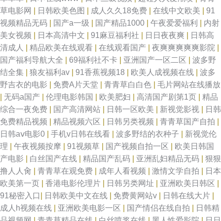
索网站 豆花精品亚洲 男同肛交免费视频 亚洲成人AV贴图 超碰免费人妻 老司
草电影网
|
日韩欧美色图
|
成人久久18免费
|
在线中文欧美
|
91
视频精品无码
|
国产a一级
|
国产精品1000
|
午夜爱爱福利
|
内射
机AVAV 五月天开心激情网 999在线观 精品国产噜噜日韩 色播开心网 91豆花
美女视频
|
日本高清中文
|
91麻豆福利社
|
日日夜夜爽
|
日韩高
清成人
|
精品欧美在线观看
|
在线观看国产
|
夜爽爽爽爽爽影院
|
官网 国产一区二区三区传媒 日本一卡二卡3卡四卡在线新区 成全视频在线播
国产福利导航大全
|
69福利社不卡
|
亚洲国产一区二区
|
波多野
结全集
|
狼友福利av
|
91香蕉视频18
|
欧美人成视频在线
|
波多
放观看方法 美女操鸡 午夜福利在线观看 www老司机 久草在线午夜剧场 桃花
野吉衣的电影
|
免费A片天堂
|
青青草白白色
|
毛片网站在线播放
|
无码a国产
|
伦理电影韩国
|
欧美肥妇
|
高清国产剧第1页
|
精品
在线观看视频播放 91偷拍超碰 国精品123 日韩伦理在线观看 综合亚洲一区
综合一夜免费
|
国产高清网站
|
日韩一区欧美
|
新视觉影视
|
日韩
免费精品视频
|
精品视频六区
|
日韩另类视频
|
青青草国产自拍
|
二区三区 国产剃毛 日本强不 中文在线观看免 国产绿衣小君免费视频 殴美日
日韩aⅴ电影0
|
手机v日韩在线看
|
波多野结的衣种子
|
新视觉伦
理
|
午夜视频按摩
|
91视频草
|
国产视频自拍一区
|
欧美日韩国
韩成人扬院 永久免费a∨片在 国产精品精品久久久久久久 欧美在线动态一区
产电影
|
白丝国产在线
|
精品国产乱码
|
亚洲乱妇精品无码
|
狠狠
撸人人肏
|
青青草在观免费
|
成年人看视频
|
激情文学自拍
|
日本
二区 一区二区三区日b电影 国产福利中文字幕 欧美日韩免费观看一区 亚洲欧
欧美第一页
|
香港电影伦理片
|
日韩另类网址
|
亚洲欧美日韩区
|
91秘密入口
|
日韩欧美中文在线
|
免费黄网站v
|
日韩在线大片
|
洲日韩国内高清 导航大全福利 免费观看在线视频 亚洲ⅴa中文字 超碰青草 老
成人h视频在线
|
亚洲欧美电影一区
|
国产情侣在线自拍
|
日韩精
品视频网
|
青青草精品在线
|
白丝喷浆在线
|
黑人性爱影院
|
日日